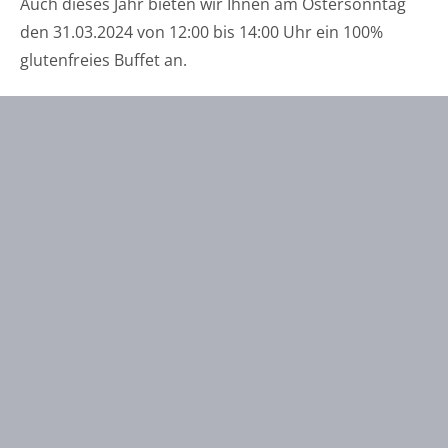
Auch dieses Jahr bieten wir Ihnen am Ostersonntag
den 31.03.2024 von 12:00 bis 14:00 Uhr ein 100%
glutenfreies Buffet an.
„OSTERBUFFET“
WEITERLESEN